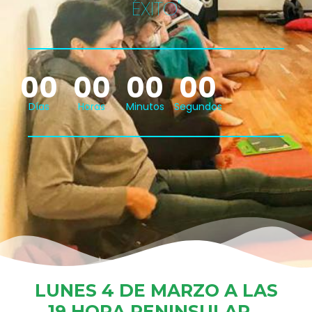
ÉXITO"
00
00
00
00
Días
Horas
Minutos
Segundos
LUNES 4 DE MARZO A LAS
19 HORA PENINSULAR.